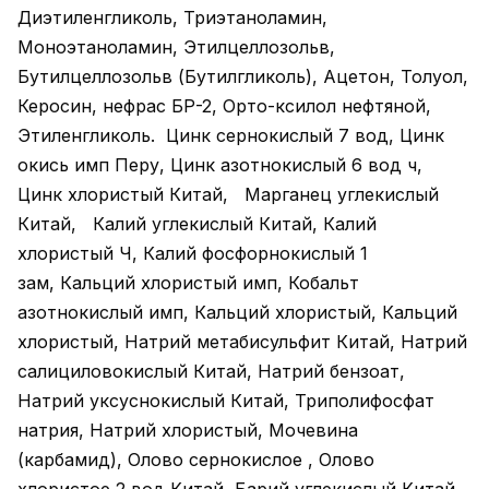
Диэтиленгликоль, Триэтаноламин,
Моноэтаноламин, Этилцеллозольв,
Бутилцеллозольв (Бутилгликоль), Ацетон, Толуол,
Керосин, нефрас БР-2, Орто-ксилол нефтяной,
Этиленгликоль. Цинк сернокислый 7 вод, Цинк
окись имп Перу, Цинк азотнокислый 6 вод ч,
Цинк хлористый Китай, Марганец углекислый
Китай, Калий углекислый Китай, Калий
хлористый Ч, Калий фосфорнокислый 1
зам, Кальций хлористый имп, Кобальт
азотнокислый имп, Кальций хлористый, Кальций
хлористый, Натрий метабисульфит Китай, Натрий
салициловокислый Китай, Натрий бензоат,
Натрий уксуснокислый Китай, Триполифосфат
натрия, Натрий хлористый, Мочевина
(карбамид), Олово сернокислое , Олово