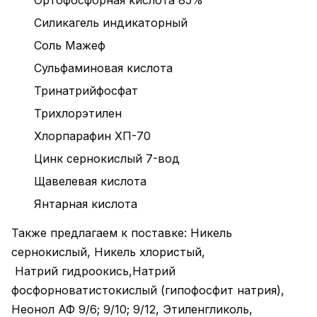
Ортофосфорная кислота 85%
Силикагель индикаторный
Соль Мажеф
Сульфаминовая кислота
Тринатрийфосфат
Трихлорэтилен
Хлорпарафин ХП-70
Цинк сернокислый 7-вод
Щавелевая кислота
Янтарная кислота
Также предлагаем к поставке: Никель
сернокислый, Никель хлористый,
Натрий гидроокись,Натрий
фосфорноватистокислый (гипофосфит натрия),
Неонол АФ 9/6; 9/10; 9/12, Этиленгликоль,