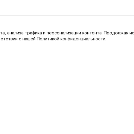
та, анализа трафика и персонализации контента. Продолжая и
ветствии с нашей
Политикой конфиденциальности
.
Навигация
Главная
для
и с
Продукция
Информация
Контакты