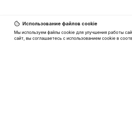
Использование файлов cookie
Мы используем файлы cookie для улучшения работы сай
сайт, вы соглашаетесь с использованием cookie в соот
АО «ХИМСНАБ»
Надежный поставщик инновационных добавок 
строительной индустрии и промышленной хими
1997 года. Качество, которому доверяют
профессионалы.
Телефон:
+7 910 402 3305
Email:
6420768@mail.ru