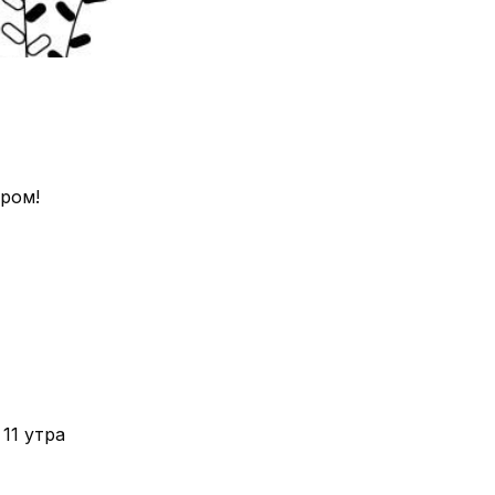
ером!
11 утра