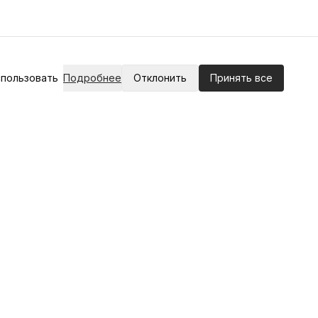
спользовать
Подробнее
Отклонить
Принять все
Правовая информация
Политика конфиденциальности
Условия использования
Согласие на обработку ПД
Типовой договор
Реквизиты