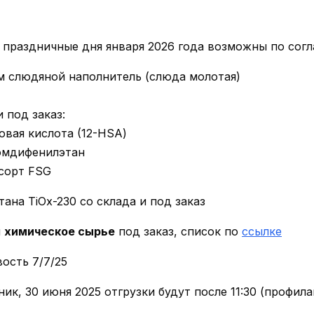
 в праздничные дня января 2026 года возможны по сог
ем слюдяной наполнитель (слюда молотая)
и под заказ:
овая кислота (12-HSA)
омдифенилэтан
сорт FSG
тана TiOx-230 со склада и под заказ
м
химическое сырье
под заказ, список по
ссылке
вость 7/7/25
ник, 30 июня 2025 отгрузки будут после 11:30 (профил